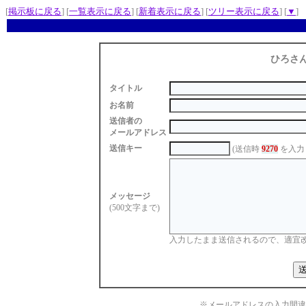
[
掲示板に戻る
] [
一覧表示に戻る
] [
新着表示に戻る
] [
ツリー表示に戻る
] [
▼
]
ひろさ
タイトル
お名前
送信者の
メールアドレス
送信キー
(送信時
9270
を入力
メッセージ
(500文字まで)
入力したまま送信されるので、適宜
※メールアドレスの入力間違