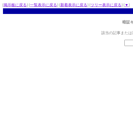
[
掲示板に戻る
] [
一覧表示に戻る
] [
新着表示に戻る
] [
ツリー表示に戻る
] [
▼
]
暗証
該当の記事または