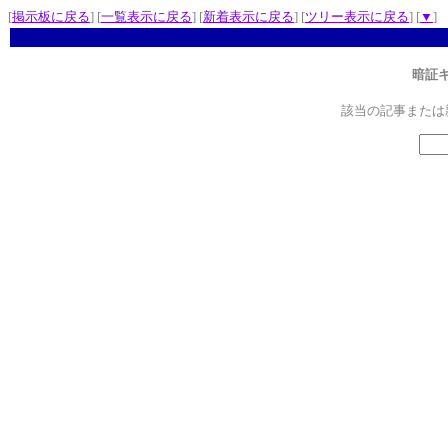
[
掲示板に戻る
] [
一覧表示に戻る
] [
新着表示に戻る
] [
ツリー表示に戻る
] [
▼
]
暗証
該当の記事または