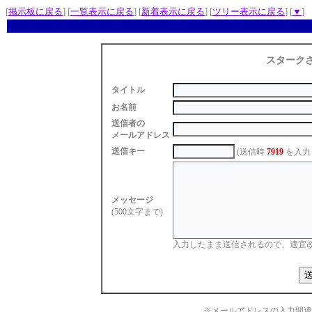
[
掲示板に戻る
] [
一覧表示に戻る
] [
新着表示に戻る
] [
ツリー表示に戻る
] [
▼
]
スターク
タイトル
お名前
送信者の
メールアドレス
送信キー
(送信時
7919
を入力
メッセージ
(500文字まで)
入力したまま送信されるので、適宜
※メールアドレスの入力間違