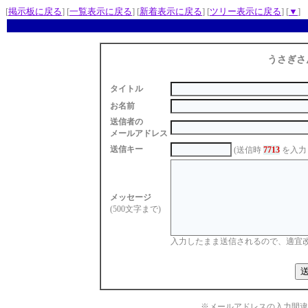
[
掲示板に戻る
] [
一覧表示に戻る
] [
新着表示に戻る
] [
ツリー表示に戻る
] [
▼
]
うさぎさ
タイトル
お名前
送信者の
メールアドレス
送信キー
(送信時
7713
を入力
メッセージ
(500文字まで)
入力したまま送信されるので、適宜
※メールアドレスの入力間違