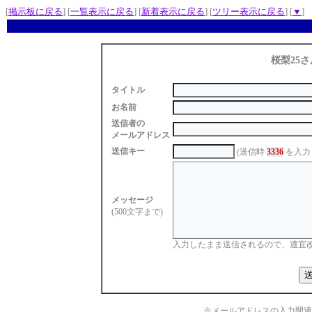
[
掲示板に戻る
] [
一覧表示に戻る
] [
新着表示に戻る
] [
ツリー表示に戻る
] [
▼
]
桜梨25さ
タイトル
お名前
送信者の
メールアドレス
送信キー
(送信時
3336
を入力
メッセージ
(500文字まで)
入力したまま送信されるので、適宜
※メールアドレスの入力間違