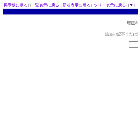
[
掲示板に戻る
] [
一覧表示に戻る
] [
新着表示に戻る
] [
ツリー表示に戻る
] [
▼
]
暗証
該当の記事または