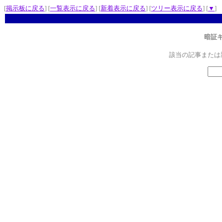
[
掲示板に戻る
] [
一覧表示に戻る
] [
新着表示に戻る
] [
ツリー表示に戻る
] [
▼
]
暗証
該当の記事または