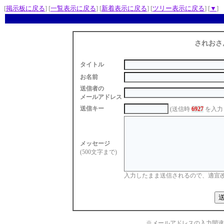
[
掲示板に戻る
] [
一覧表示に戻る
] [
新着表示に戻る
] [
ツリー表示に戻る
] [
▼
]
されおさ
タイトル
お名前
送信者の
メールアドレス
送信キー
(送信時
6927
を入力
メッセージ
(500文字まで)
入力したまま送信されるので、適宜
※メールアドレスの入力間違