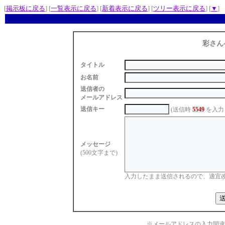
[
掲示板に戻る
] [
一覧表示に戻る
] [
新着表示に戻る
] [
ツリー表示に戻る
] [
▼
]
彩さん
タイトル
お名前
送信者の
メールアドレス
送信キー
(送信時
5549
を入力
メッセージ
(500文字まで)
入力したまま送信されるので、適宜
※メールアドレスの入力間違