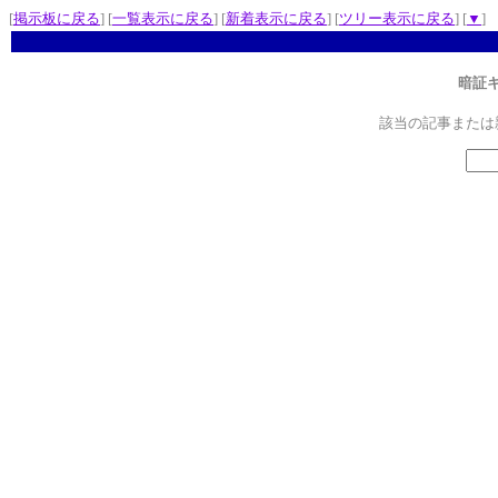
[
掲示板に戻る
] [
一覧表示に戻る
] [
新着表示に戻る
] [
ツリー表示に戻る
] [
▼
]
暗証
該当の記事または