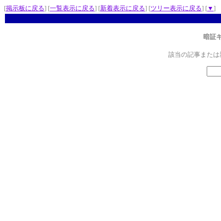
[
掲示板に戻る
] [
一覧表示に戻る
] [
新着表示に戻る
] [
ツリー表示に戻る
] [
▼
]
暗証
該当の記事または