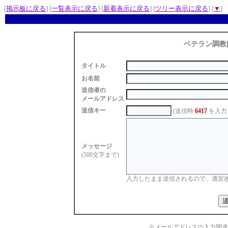
[
掲示板に戻る
] [
一覧表示に戻る
] [
新着表示に戻る
] [
ツリー表示に戻る
] [
▼
]
ベテラン調教
タイトル
お名前
送信者の
メールアドレス
送信キー
(送信時
6417
を入力
メッセージ
(500文字まで)
入力したまま送信されるので、適宜
※メールアドレスの入力間違