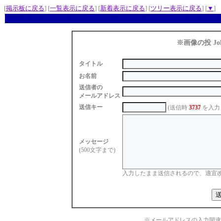
[
掲示板に戻る
] [
一覧表示に戻る
] [
新着表示に戻る
] [
ツリー表示に戻る
] [
▼
]
※画像の投 Jo
タイトル
お名前
送信者の
メールアドレス
送信キー
(送信時
3737
を入力
メッセージ
(500文字まで)
入力したまま送信されるので、適宜
※メールアドレスの入力間違