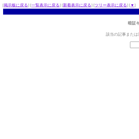
[
掲示板に戻る
] [
一覧表示に戻る
] [
新着表示に戻る
] [
ツリー表示に戻る
] [
▼
]
暗証
該当の記事または