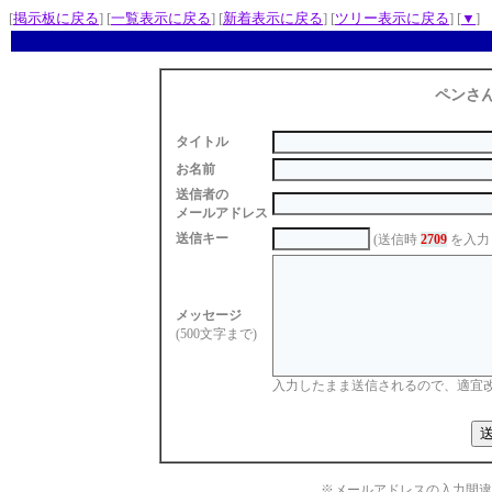
[
掲示板に戻る
] [
一覧表示に戻る
] [
新着表示に戻る
] [
ツリー表示に戻る
] [
▼
]
ペンさ
タイトル
お名前
送信者の
メールアドレス
送信キー
(送信時
2709
を入力
メッセージ
(500文字まで)
入力したまま送信されるので、適宜
※メールアドレスの入力間違