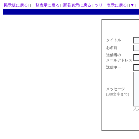
[
掲示板に戻る
] [
一覧表示に戻る
] [
新着表示に戻る
] [
ツリー表示に戻る
] [
▼
]
タイトル
お名前
送信者の
メールアドレス
送信キー
メッセージ
(500文字まで)
入