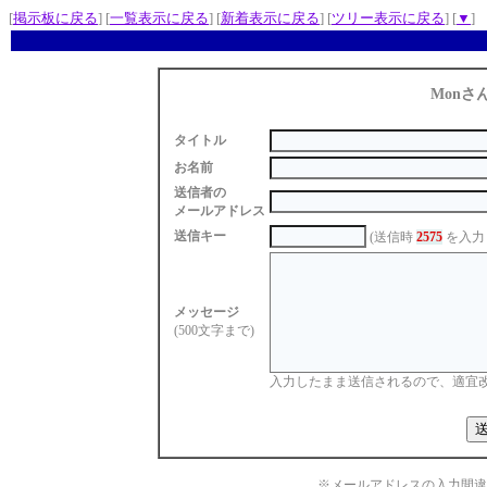
[
掲示板に戻る
] [
一覧表示に戻る
] [
新着表示に戻る
] [
ツリー表示に戻る
] [
▼
]
Monさ
タイトル
お名前
送信者の
メールアドレス
送信キー
(送信時
2575
を入力
メッセージ
(500文字まで)
入力したまま送信されるので、適宜
※メールアドレスの入力間違