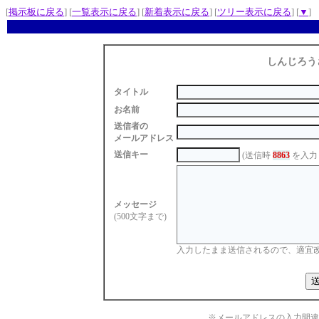
[
掲示板に戻る
] [
一覧表示に戻る
] [
新着表示に戻る
] [
ツリー表示に戻る
] [
▼
]
しんじろう
タイトル
お名前
送信者の
メールアドレス
送信キー
(送信時
8863
を入力
メッセージ
(500文字まで)
入力したまま送信されるので、適宜
※メールアドレスの入力間違