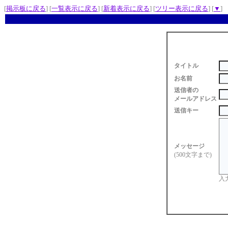
[
掲示板に戻る
] [
一覧表示に戻る
] [
新着表示に戻る
] [
ツリー表示に戻る
] [
▼
]
タイトル
お名前
送信者の
メールアドレス
送信キー
メッセージ
(500文字まで)
入