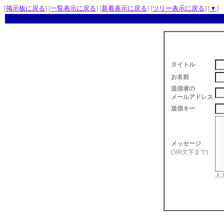
[
掲示板に戻る
] [
一覧表示に戻る
] [
新着表示に戻る
] [
ツリー表示に戻る
] [
▼
]
タイトル
お名前
送信者の
メールアドレス
送信キー
メッセージ
(500文字まで)
入