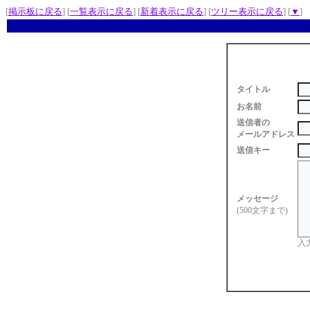
[
掲示板に戻る
] [
一覧表示に戻る
] [
新着表示に戻る
] [
ツリー表示に戻る
] [
▼
]
タイトル
お名前
送信者の
メールアドレス
送信キー
メッセージ
(500文字まで)
入