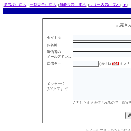
[
掲示板に戻る
] [
一覧表示に戻る
] [
新着表示に戻る
] [
ツリー表示に戻る
] [
▼
]
志苑さ
タイトル
お名前
送信者の
メールアドレス
送信キー
(送信時
6055
を入力
メッセージ
(500文字まで)
入力したまま送信されるので、適宜
※メールアドレスの入力間違