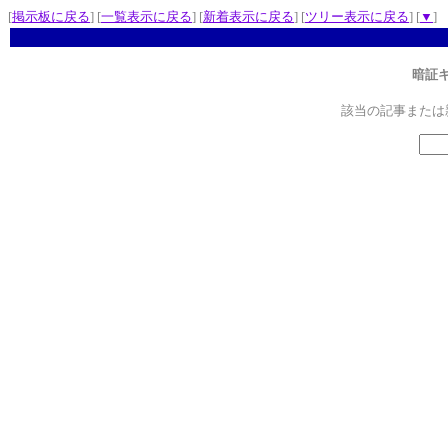
[
掲示板に戻る
] [
一覧表示に戻る
] [
新着表示に戻る
] [
ツリー表示に戻る
] [
▼
]
暗証
該当の記事または