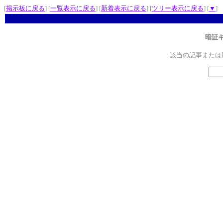
[
掲示板に戻る
] [
一覧表示に戻る
] [
新着表示に戻る
] [
ツリー表示に戻る
] [
▼
]
暗証
該当の記事または