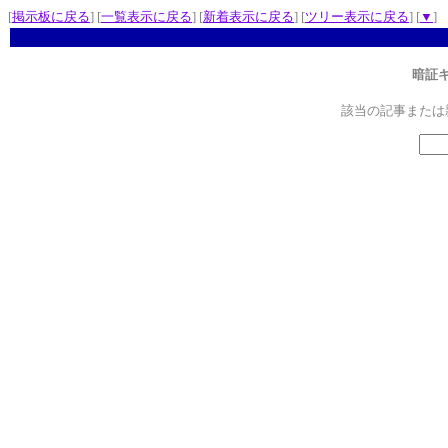
[
掲示板に戻る
] [
一覧表示に戻る
] [
新着表示に戻る
] [
ツリー表示に戻る
] [
▼
]
暗証
該当の記事または