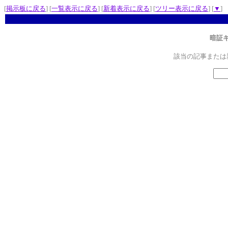
[
掲示板に戻る
] [
一覧表示に戻る
] [
新着表示に戻る
] [
ツリー表示に戻る
] [
▼
]
暗証
該当の記事または