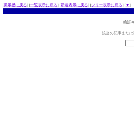
[
掲示板に戻る
] [
一覧表示に戻る
] [
新着表示に戻る
] [
ツリー表示に戻る
] [
▼
]
暗証
該当の記事または