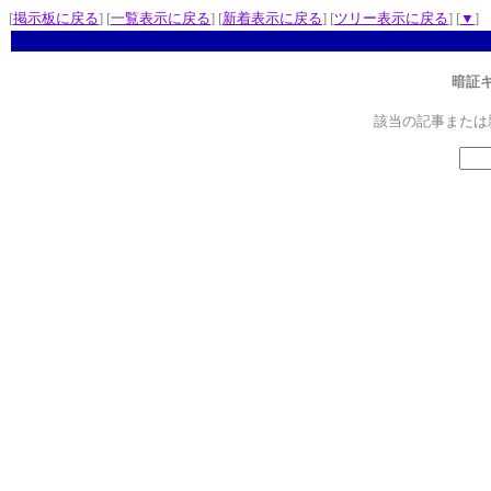
[
掲示板に戻る
] [
一覧表示に戻る
] [
新着表示に戻る
] [
ツリー表示に戻る
] [
▼
]
暗証
該当の記事または