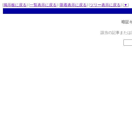
[
掲示板に戻る
] [
一覧表示に戻る
] [
新着表示に戻る
] [
ツリー表示に戻る
] [
▼
]
暗証
該当の記事または