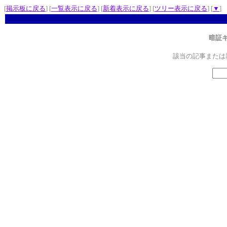
[
掲示板に戻る
] [
一覧表示に戻る
] [
新着表示に戻る
] [
ツリー表示に戻る
] [
▼
]
暗証
該当の記事または