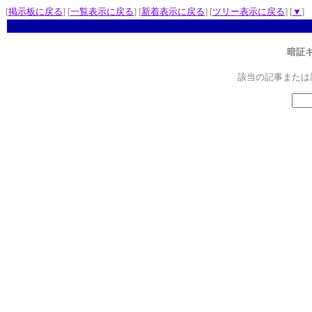
[
掲示板に戻る
] [
一覧表示に戻る
] [
新着表示に戻る
] [
ツリー表示に戻る
] [
▼
]
暗証
該当の記事または