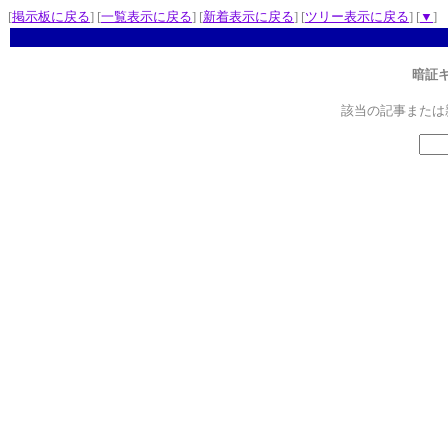
[
掲示板に戻る
] [
一覧表示に戻る
] [
新着表示に戻る
] [
ツリー表示に戻る
] [
▼
]
暗証
該当の記事または