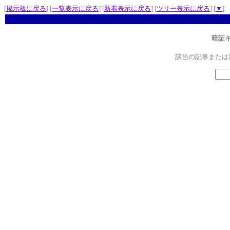
[
掲示板に戻る
] [
一覧表示に戻る
] [
新着表示に戻る
] [
ツリー表示に戻る
] [
▼
]
暗証
該当の記事または