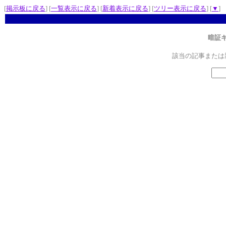
[
掲示板に戻る
] [
一覧表示に戻る
] [
新着表示に戻る
] [
ツリー表示に戻る
] [
▼
]
暗証
該当の記事または