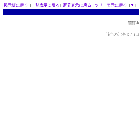
[
掲示板に戻る
] [
一覧表示に戻る
] [
新着表示に戻る
] [
ツリー表示に戻る
] [
▼
]
暗証
該当の記事または