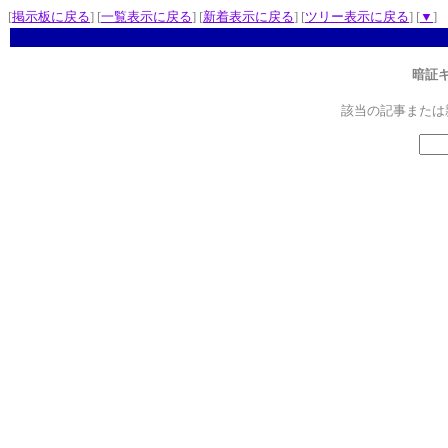
[
掲示板に戻る
] [
一覧表示に戻る
] [
新着表示に戻る
] [
ツリー表示に戻る
] [
▼
]
暗証
該当の記事または