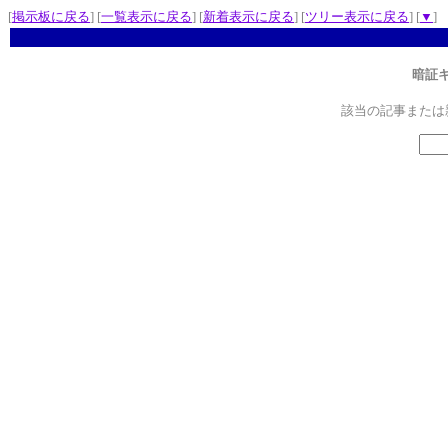
[
掲示板に戻る
] [
一覧表示に戻る
] [
新着表示に戻る
] [
ツリー表示に戻る
] [
▼
]
暗証
該当の記事または