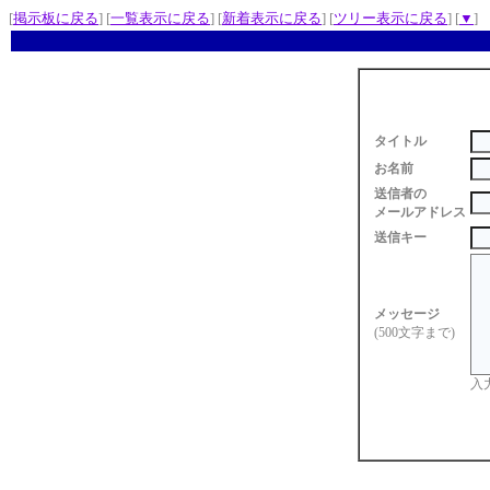
[
掲示板に戻る
] [
一覧表示に戻る
] [
新着表示に戻る
] [
ツリー表示に戻る
] [
▼
]
タイトル
お名前
送信者の
メールアドレス
送信キー
メッセージ
(500文字まで)
入