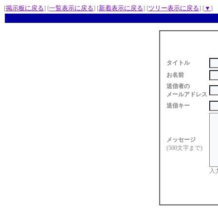
[
掲示板に戻る
] [
一覧表示に戻る
] [
新着表示に戻る
] [
ツリー表示に戻る
] [
▼
]
タイトル
お名前
送信者の
メールアドレス
送信キー
メッセージ
(500文字まで)
入