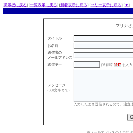
[
掲示板に戻る
] [
一覧表示に戻る
] [
新着表示に戻る
] [
ツリー表示に戻る
] [
▼
]
マリナさ
タイトル
お名前
送信者の
メールアドレス
送信キー
(送信時
9547
を入力
メッセージ
(500文字まで)
入力したまま送信されるので、適宜
※メールアドレスの入力間違