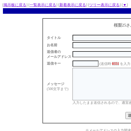
[
掲示板に戻る
] [
一覧表示に戻る
] [
新着表示に戻る
] [
ツリー表示に戻る
] [
▼
]
桜梨25さ
タイトル
お名前
送信者の
メールアドレス
送信キー
(送信時
0351
を入力
メッセージ
(500文字まで)
入力したまま送信されるので、適宜
※メールアドレスの入力間違