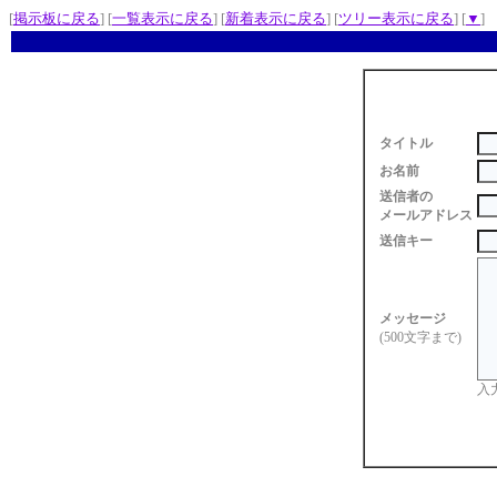
[
掲示板に戻る
] [
一覧表示に戻る
] [
新着表示に戻る
] [
ツリー表示に戻る
] [
▼
]
タイトル
お名前
送信者の
メールアドレス
送信キー
メッセージ
(500文字まで)
入