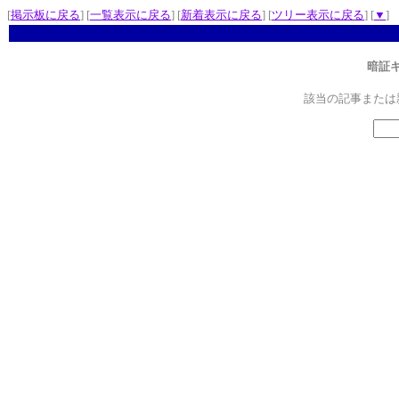
[
掲示板に戻る
] [
一覧表示に戻る
] [
新着表示に戻る
] [
ツリー表示に戻る
] [
▼
]
暗証
該当の記事または