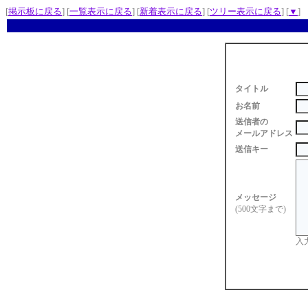
[
掲示板に戻る
] [
一覧表示に戻る
] [
新着表示に戻る
] [
ツリー表示に戻る
] [
▼
]
タイトル
お名前
送信者の
メールアドレス
送信キー
メッセージ
(500文字まで)
入