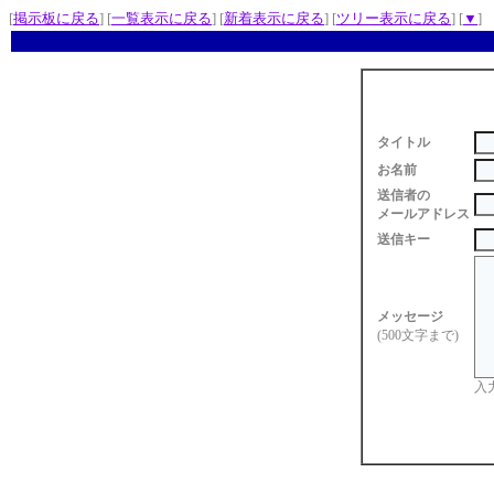
[
掲示板に戻る
] [
一覧表示に戻る
] [
新着表示に戻る
] [
ツリー表示に戻る
] [
▼
]
タイトル
お名前
送信者の
メールアドレス
送信キー
メッセージ
(500文字まで)
入