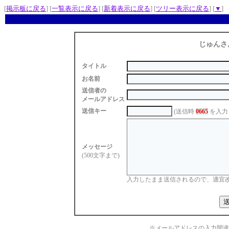
[
掲示板に戻る
] [
一覧表示に戻る
] [
新着表示に戻る
] [
ツリー表示に戻る
] [
▼
]
じゅんさ
タイトル
お名前
送信者の
メールアドレス
送信キー
(送信時
0665
を入力
メッセージ
(500文字まで)
入力したまま送信されるので、適宜
※メールアドレスの入力間違