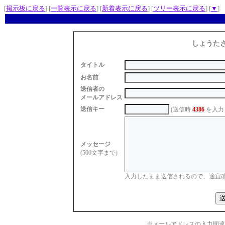
[
掲示板に戻る
] [
一覧表示に戻る
] [
新着表示に戻る
] [
ツリー表示に戻る
] [
▼
]
しょうた
タイトル
お名前
送信者の
メールアドレス
送信キー
(送信時
4386
を入力
メッセージ
(500文字まで)
入力したまま送信されるので、適宜
※メールアドレスの入力間違