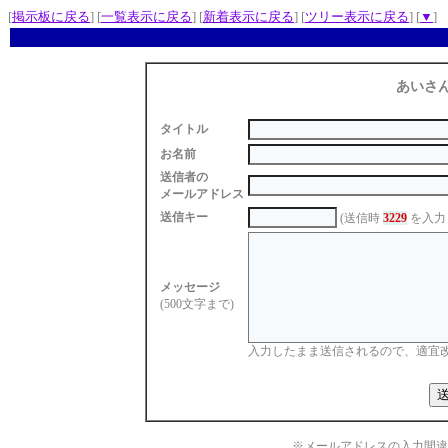
[
掲示板に戻る
] [
一覧表示に戻る
] [
新着表示に戻る
] [
ツリー表示に戻る
] [
▼
]
あいさ
タイトル
お名前
送信者の
メールアドレス
送信キー
(送信時
3229
を入力
メッセージ
(500文字まで)
入力したまま送信されるので、適宜
※メールアドレスの入力間違