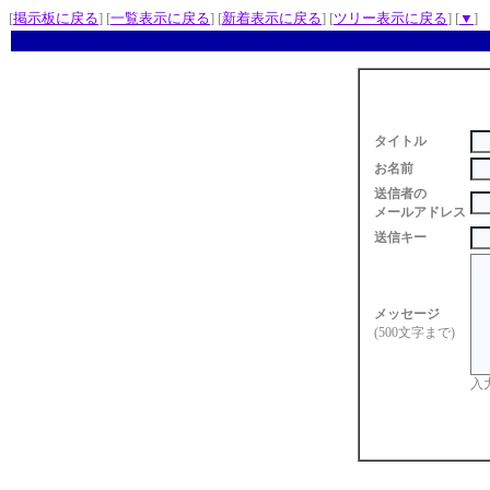
[
掲示板に戻る
] [
一覧表示に戻る
] [
新着表示に戻る
] [
ツリー表示に戻る
] [
▼
]
タイトル
お名前
送信者の
メールアドレス
送信キー
メッセージ
(500文字まで)
入